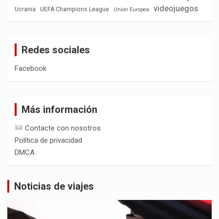
videojuegos
Ucrania
UEFA Champions League
Unión Europea
Redes sociales
Facebook
Más información
Contacte con nosotros
Política de privacidad
DMCA
Noticias de viajes