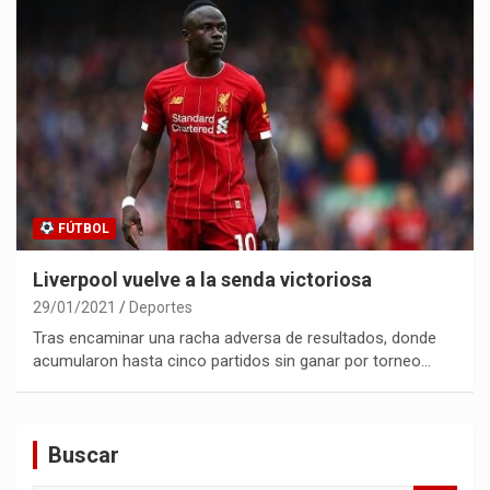
FÚTBOL
Liverpool vuelve a la senda victoriosa
29/01/2021
Deportes
Tras encaminar una racha adversa de resultados, donde
acumularon hasta cinco partidos sin ganar por torneo…
Buscar