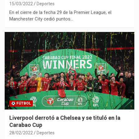
15/03/2022
Deportes
En el cierre de la fecha 29 de la Premier League, el
Manchester City cedió puntos…
FÚTBOL
Liverpool derrotó a Chelsea y se tituló en la
Carabao Cup
28/02/2022
Deportes