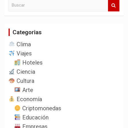
B
u
s
c
a
Categorias
r
Clima
Viajes
Hoteles
Ciencia
Cultura
Arte
Economía
Criptomonedas
Educación
Empresas