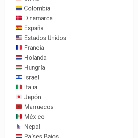
Colombia
Dinamarca
España
Estados Unidos
Francia
Holanda
Hungría
Israel
Italia
Japón
Marruecos
México
Nepal
Países Bajos