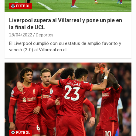
FÚTBOL
Liverpool supera al Villarreal y pone un pie en
la final de UCL
28/04/2022
Deportes
El Liverpool cumplió con su estatus de amplio favorito y
venció (2-0) al Villarreal en el…
FÚTBOL