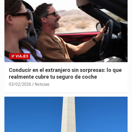
VIAJES
Conducir en el extranjero sin sorpresas: lo que
realmente cubre tu seguro de coche
03/02/2026
Noticias