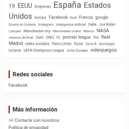
España
Estados
EEUU
19
Empresas
Unidos
Facebook
Francia
google
Europa
final
Italia
Joe Biden
Guerra en Ucrania
Instagram
inteligencia artificial
NASA
Manchester city
México
Liverpool
Manchester united
Real
premier league
ONU
octavos de final
OMS
PC
PS4
Madrid
redes sociales
Reino Unido
Rusia
tecnología
Serie A
videojuegos
Ucrania
UEFA Champions League
Unión Europea
Redes sociales
Facebook
Más información
Contacte con nosotros
Política de privacidad