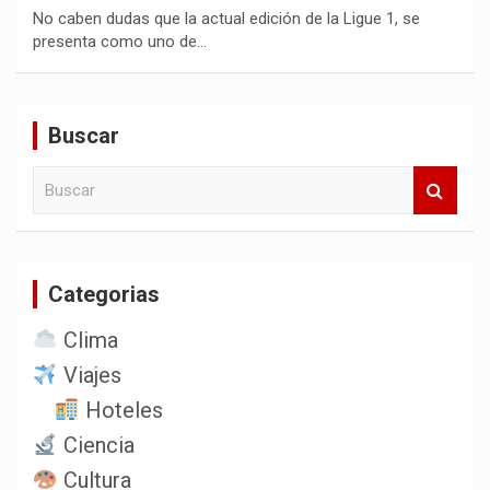
No caben dudas que la actual edición de la Ligue 1, se
presenta como uno de…
Buscar
B
u
s
c
a
Categorias
r
Clima
Viajes
Hoteles
Ciencia
Cultura