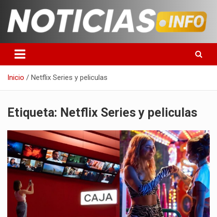
Saltar
al
contenido
Toda la información que debes saber para empezar tu día
Noticias en español
Inicio
Netflix Series y peliculas
Etiqueta:
Netflix Series y peliculas