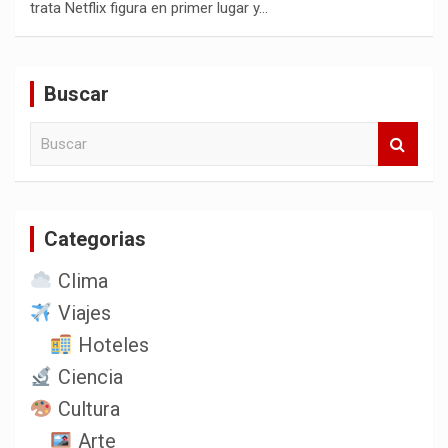
trata Netflix figura en primer lugar y…
Buscar
B
u
s
c
a
Categorias
r
Clima
Viajes
Hoteles
Ciencia
Cultura
Arte