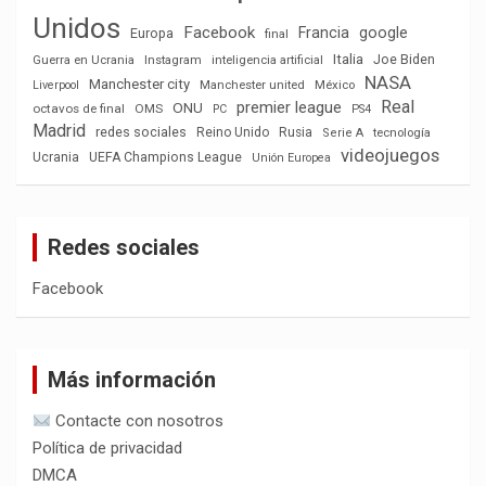
Unidos
Facebook
Francia
google
Europa
final
Italia
Joe Biden
Guerra en Ucrania
Instagram
inteligencia artificial
NASA
Manchester city
México
Liverpool
Manchester united
Real
premier league
ONU
octavos de final
OMS
PC
PS4
Madrid
redes sociales
Reino Unido
Rusia
tecnología
Serie A
videojuegos
Ucrania
UEFA Champions League
Unión Europea
Redes sociales
Facebook
Más información
Contacte con nosotros
Política de privacidad
DMCA