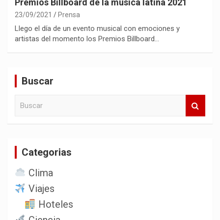
Premios Billboard de la música latina 2021
23/09/2021
Prensa
Llego el día de un evento musical con emociones y
artistas del momento los Premios Billboard…
Buscar
B
u
s
c
a
Categorias
r
Clima
Viajes
Hoteles