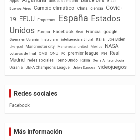
Barcelona
Apple
atlético de madrid
Brasil
Covid-
Cambio climático
China
ciencia
Buenos Aires
España
Estados
EEUU
19
Empresas
Unidos
Facebook
Francia
google
Europa
final
Italia
Joe Biden
Guerra en Ucrania
Instagram
inteligencia artificial
NASA
Manchester city
México
Liverpool
Manchester united
Real
premier league
ONU
octavos de final
OMS
PC
PS4
Madrid
redes sociales
Reino Unido
Rusia
tecnología
Serie A
videojuegos
Ucrania
UEFA Champions League
Unión Europea
Redes sociales
Facebook
Más información