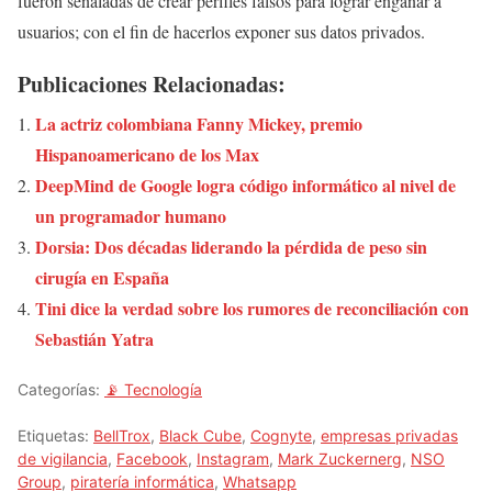
fueron señaladas de crear perfiles falsos para lograr engañar a
usuarios; con el fin de hacerlos exponer sus datos privados.
Publicaciones Relacionadas:
La actriz colombiana Fanny Mickey, premio
Hispanoamericano de los Max
DeepMind de Google logra código informático al nivel de
un programador humano
Dorsia: Dos décadas liderando la pérdida de peso sin
cirugía en España
Tini dice la verdad sobre los rumores de reconciliación con
Sebastián Yatra
Categorías:
📡 Tecnología
Etiquetas:
BellTrox
,
Black Cube
,
Cognyte
,
empresas privadas
de vigilancia
,
Facebook
,
Instagram
,
Mark Zuckernerg
,
NSO
Group
,
piratería informática
,
Whatsapp