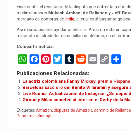
Finalmente, el resultado de la disputa que enfrenta a dos d
multimillonarios
Mukesh Ambani de Reliance y Jeff Be
mercado de compras de
India
, el cual está bastante golpe
Así mismo pudiera ayudar a definir si Amazon está en capa
minorista de alrededor de un billón de dólares, en el territori
Compartir noticia:
W
F
Pi
T
T
R
E
C
C
h
a
nt
wi
u
e
m
o
o
Publicaciones Relacionadas:
at
ce
er
tt
m
d
ail
py
m
La actriz colombiana Fanny Mickey, premio Hispan
s
b
es
er
bl
di
Li
p
Barcelona sacó oro del Benito Villaramín y asegura
Live Rooms: Actualización de Instagram ¿Se copió
A
o
t
r
t
n
ar
Giroud y Milan someten al Inter en el Derby della M
p
o
k
tir
Etiquetas:
Amazon
,
disputas de Amazon
,
dominio de Reliance
p
k
Pandemia
,
Singapur