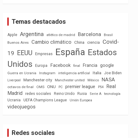
Temas destacados
Argentina
Barcelona
Apple
atlético de madrid
Brasil
Covid-
Cambio climático
China
ciencia
Buenos Aires
España
Estados
EEUU
19
Empresas
Unidos
Facebook
Francia
google
Europa
final
Italia
Joe Biden
Guerra en Ucrania
Instagram
inteligencia artificial
NASA
Manchester city
México
Liverpool
Manchester united
Real
premier league
ONU
octavos de final
OMS
PC
PS4
Madrid
redes sociales
Reino Unido
Rusia
tecnología
Serie A
Ucrania
UEFA Champions League
Unión Europea
videojuegos
Redes sociales