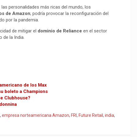
e las personalidades más ricas del mundo, los
zos de Amazon
; podría provocar la reconfiguración del
ado por la pandemia.
cidad de mitigar el
dominio de Reliance
en el sector
o de la India.
oamericano de los Max
 su boleto a Champions
 de Clubhouse?
adonnina
,
empresa norteamericana Amazon
,
FRI
,
Future Retail
,
india
,