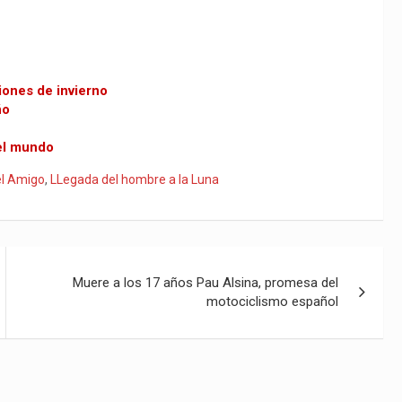
iones de invierno
ño
el mundo
el Amigo
,
LLegada del hombre a la Luna
Muere a los 17 años Pau Alsina, promesa del
motociclismo español