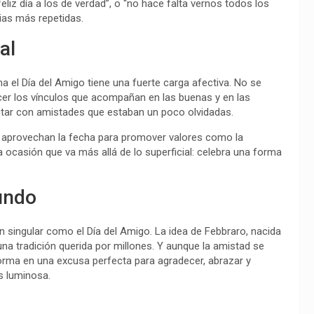
feliz día a los de verdad”, o “no hace falta vernos todos los
ias más repetidas.
al
 el Día del Amigo tiene una fuerte carga afectiva. No se
ecer los vínculos que acompañan en las buenas y en las
tar con amistades que estaban un poco olvidadas.
n aprovechan la fecha para promover valores como la
na ocasión que va más allá de lo superficial: celebra una forma
undo
an singular como el Día del Amigo. La idea de Febbraro, nacida
na tradición querida por millones. Y aunque la amistad se
sforma en una excusa perfecta para agradecer, abrazar y
s luminosa.