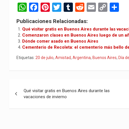
W
F
Pi
T
T
R
E
C
C
h
a
nt
wi
u
e
m
o
o
Publicaciones Relacionadas:
at
ce
er
tt
m
d
ail
py
m
Qué visitar gratis en Buenos Aires durante las vacac
s
b
es
er
bl
di
Li
p
Comenzaron clases en Buenos Aires luego de un a
Dónde comer asado en Buenos Aires
A
o
t
r
t
n
ar
Cementerio de Recoleta: el cementerio más bello d
p
o
k
tir
Etiquetas:
20 de julio
,
Amistad
,
Argentina
,
Buenos Aires
,
Día d
p
k
Navegación
Qué visitar gratis en Buenos Aires durante las
de
vacaciones de invierno
entradas