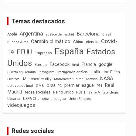
Temas destacados
Argentina
Barcelona
Apple
atlético de madrid
Brasil
Covid-
Cambio climático
China
ciencia
Buenos Aires
España
Estados
EEUU
19
Empresas
Unidos
Facebook
Francia
google
Europa
final
Italia
Joe Biden
Guerra en Ucrania
Instagram
inteligencia artificial
NASA
Manchester city
México
Liverpool
Manchester united
Real
premier league
ONU
octavos de final
OMS
PC
PS4
Madrid
redes sociales
Reino Unido
Rusia
tecnología
Serie A
Ucrania
UEFA Champions League
Unión Europea
videojuegos
Redes sociales