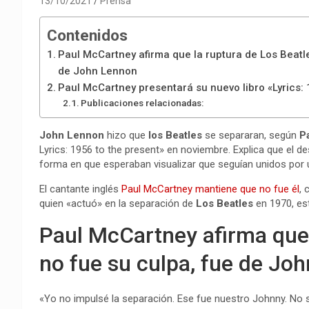
13/10/2021
Prensa
Contenidos
Paul McCartney afirma que la ruptura de Los Beatl
de John Lennon
Paul McCartney presentará su nuevo libro «Lyrics: 
Publicaciones relacionadas:
John Lennon
hizo que
los
Beatles
se separaran, según
P
Lyrics: 1956 to the present» en noviembre. Explica que el de
forma en que esperaban visualizar que seguían unidos por
El cantante inglés
Paul McCartney mantiene que no fue él
,
quien «actuó» en la separación de
Los Beatles
en 1970, est
Paul McCartney afirma que 
no fue su culpa, fue de Jo
«Yo no impulsé la separación. Ese fue nuestro Johnny. No so