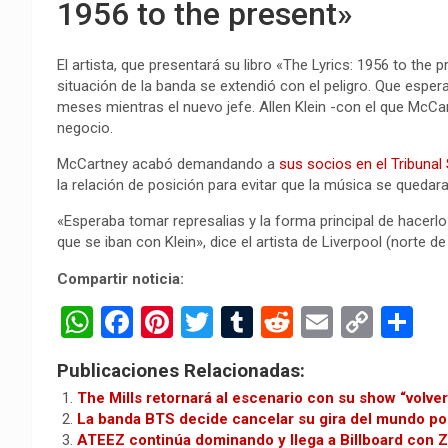
1956 to the present»
El artista, que presentará su libro «The Lyrics: 1956 to the 
situación de la banda se extendió con el peligro. Que espe
meses mientras el nuevo jefe. Allen Klein -con el que McCa
negocio.
McCartney acabó demandando a
sus socios en el Tribunal
la relación de posición para evitar que la música se quedar
«Esperaba tomar represalias y la forma principal de hacerl
que se iban con Klein», dice el artista de Liverpool (norte de 
Compartir noticia:
W
F
Pi
T
T
R
E
C
C
h
a
nt
wi
u
e
m
o
o
Publicaciones Relacionadas:
at
ce
er
tt
m
d
ail
py
m
The Mills retornará al escenario con su show “volve
s
b
es
er
bl
di
Li
p
La banda BTS decide cancelar su gira del mundo po
ATEEZ continúa dominando y llega a Billboard con Ze