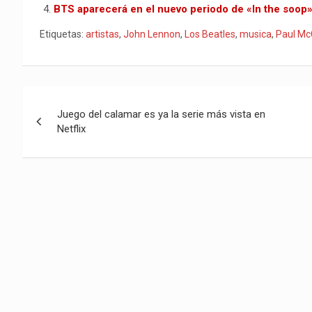
A
o
t
r
t
n
ar
BTS aparecerá en el nuevo periodo de «In the soop
p
o
k
tir
Etiquetas:
artistas
,
John Lennon
,
Los Beatles
,
musica
,
Paul Mc
p
k
Navegación
Juego del calamar es ya la serie más vista en
de
Netflix
entradas