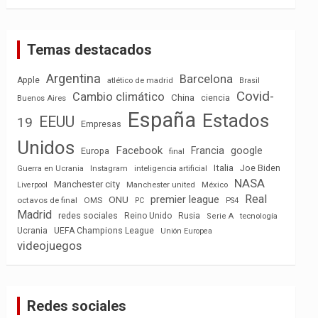
Temas destacados
Argentina
Barcelona
Apple
atlético de madrid
Brasil
Covid-
Cambio climático
China
ciencia
Buenos Aires
España
Estados
EEUU
19
Empresas
Unidos
Facebook
Francia
google
Europa
final
Italia
Joe Biden
Guerra en Ucrania
Instagram
inteligencia artificial
NASA
Manchester city
México
Liverpool
Manchester united
Real
premier league
ONU
octavos de final
OMS
PC
PS4
Madrid
redes sociales
Reino Unido
Rusia
tecnología
Serie A
Ucrania
UEFA Champions League
Unión Europea
videojuegos
Redes sociales