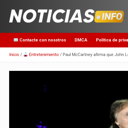
Saltar
al
contenido
Toda la información que debes saber para empezar tu día
Noticias en español
Contacte con nosotros
DMCA
Política de priv
Inicio
Entretenimiento
Paul McCartney afirma que John L