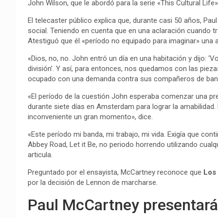
John Wilson, que le abordó para la serie «This Cultural Lif
El telecaster público explica que, durante casi 50 años, Pa
social. Teniendo en cuenta que en una aclaración cuando tr
Atestiguó que él «período no equipado para imaginar» una 
«Dios, no, no. John entró un día en una habitación y dijo: ‘V
división’. Y así, para entonces, nos quedamos con las pie
ocupado con una demanda contra sus compañeros de ban
«El período de la cuestión John esperaba comenzar una pr
durante siete días en Amsterdam para lograr la amabilidad. 
inconveniente un gran momento», dice.
«Este período mi banda, mi trabajo, mi vida. Exigía que co
Abbey Road, Let it Be, no periodo horrendo utilizando cua
articula.
Preguntado por el ensayista, McCartney reconoce que
Los
por la decisión de Lennon de marcharse.
Paul McCartney presentará 