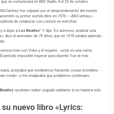
e» que se comunicará en BBC Radio 4 el 23 de octubre.
ul McCartney fue culpado por el desprendimiento del evento
ansmitió su primer surtido libre en 1970 – «McCartney»-.
auditoría de colaborar con Lennon en estrofas.
oy a dejar a
Los Beatles’
. Y dijo: ‘Es animoso, analizar una
zas», dice el animador de 79 años, que en 1970 estaba además
da.
esencia más con Yoko y él requirió… estar en una cama
El período imposible esperar para disentir. Fue el más
ntinuara, aceptaba que estábamos haciendo cosas increíbles. -
lquier medio- y me imaginaba que podíamos continuar»,
 Beatles
«podrían» haber seguido adelante si no hubiera sido
su nuevo libro «Lyrics: