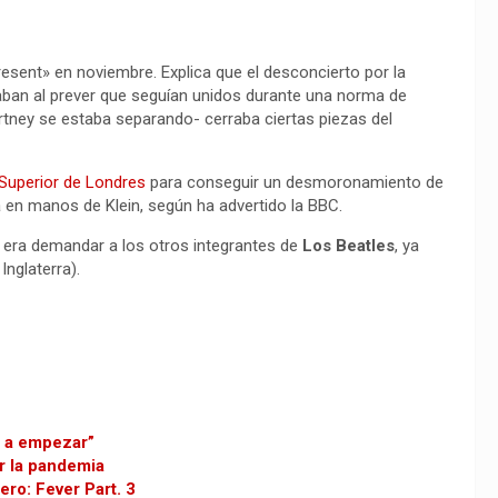
present» en noviembre. Explica que el desconcierto por la
raban al prever que seguían unidos durante una norma de
rtney se estaba separando- cerraba ciertas piezas del
 Superior de Londres
para conseguir un desmoronamiento de
a en manos de Klein, según ha advertido la BBC.
o era demandar a los otros integrantes de
Los Beatles
, ya
Inglaterra).
r a empezar”
r la pandemia
ro: Fever Part. 3