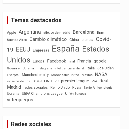
Temas destacados
Argentina
Barcelona
Apple
atlético de madrid
Brasil
Covid-
Cambio climático
China
ciencia
Buenos Aires
España
Estados
EEUU
19
Empresas
Unidos
Facebook
Francia
google
Europa
final
Italia
Joe Biden
Guerra en Ucrania
Instagram
inteligencia artificial
NASA
Manchester city
México
Liverpool
Manchester united
Real
premier league
ONU
octavos de final
OMS
PC
PS4
Madrid
redes sociales
Reino Unido
Rusia
tecnología
Serie A
Ucrania
UEFA Champions League
Unión Europea
videojuegos
Redes sociales