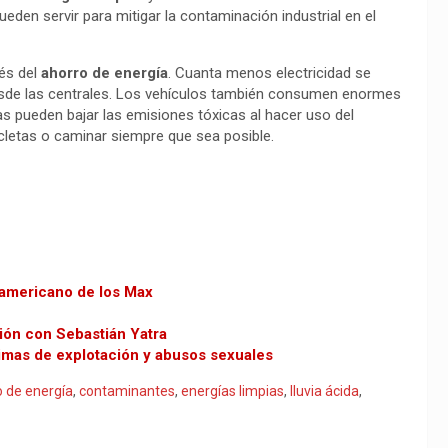
eden servir para mitigar la contaminación industrial en el
és del
ahorro de energía
. Cuanta menos electricidad se
sde las centrales. Los vehículos también consumen enormes
as pueden bajar las emisiones tóxicas al hacer uso del
icletas o caminar siempre que sea posible.
oamericano de los Max
ción con Sebastián Yatra
timas de explotación y abusos sexuales
o de energía
,
contaminantes
,
energías limpias
,
lluvia ácida
,