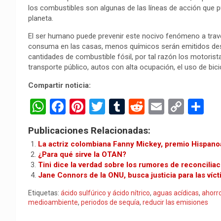
los combustibles son algunas de las líneas de acción que pu
planeta.
El ser humano puede prevenir este nocivo fenómeno a trav
consuma en las casas, menos químicos serán emitidos de
cantidades de combustible fósil, por tal razón los motorist
transporte público, autos con alta ocupación, el uso de bic
Compartir noticia:
W
F
Pi
T
T
R
E
C
C
h
a
nt
wi
u
e
m
o
o
Publicaciones Relacionadas:
at
ce
er
tt
m
d
ail
py
m
La actriz colombiana Fanny Mickey, premio Hispan
s
b
es
er
bl
di
Li
p
¿Para qué sirve la OTAN?
Tini dice la verdad sobre los rumores de reconcilia
A
o
t
r
t
n
ar
Jane Connors de la ONU, busca justicia para las víc
p
o
k
tir
Etiquetas:
ácido sulfúrico y ácido nítrico
,
aguas acídicas
,
ahorr
p
k
medioambiente
,
periodos de sequía
,
reducir las emisiones