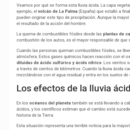
Veamos por qué se forma esta lluvia ácida. La capa vegeta
ejemplo, el
volcán de La Palma
(España) que estalló a fina
pueden originar este tipo de precipitación. Aunque la mayor
el resultado de la acción del hombre.
La quema de combustibles fósiles desde las
plantas de c
combustión de los autos, es el mayor responsable de que se
Cuando las personas queman combustibles fósiles, se libera
atmósfera. Estos gases químicos hacen reacción con el ox
diluidas de ácido sulfúrico y ácido nítrico
. Los vientos 
a través de cientos de kilómetros. Cuando la lluvia ácida cae 
mezclándose con el agua residual y entra en los suelos de c
Los efectos de la lluvia ác
En los
océanos del planeta
también se está llevando a ca
ácidos, y los científicos estiman que el cambio está suce
historia de la Tierra.
Esta situación representa una terrible noticia para la mayo