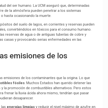
salud del ser humano. La UCM aseguró que, determinadas
re de la atmósfera pueden penetrar a los sistemas
s o hasta ocasionando la muerte.
pósitos del suelo de lagos, en corrientes y reservas pueden
ales, convirtiéndolos en tóxicos para el consumo humano.
las reservas de agua o de antiguas tuberías de cobre y
 las casas y provocando serias enfermedades en las
las emisiones de los
las emisiones de los contaminantes que la origina. Lo que
tibles fósiles
. Muchos Estados han querido detener las
s y la promoción de combustibles alternativos. Pero estos
a frenar la lluvia ácida ahora mismo, tendrían que pasar
pudieran desaparecer.
r las
energías limpias
y reducir el nivel máximo de azufre en