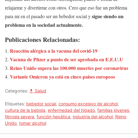
relajarme y divertirme con otros. Creo que eso fue un problema
sigue siendo un
para mí en el pasado ser un bebedor social y
problema en la sociedad actualmente.
Publicaciones Relacionadas:
Reacción alérgica a la vacuna del covid-19
Vacuna de Pfizer a punto de ser aprobada en E.E.U.U
Reino Unido supera las 100.000 muertes por coronavirus
Variante Omicron ya está en cinco países europeos
Categorías:
💊 Salud
Etiquetas:
bebedor social
,
consumo excesivo de alcohol
,
cultura de la bebida
,
enfermedad del hígado
,
familias jóvenes
,
fibrosis severa
,
función hepática
,
industria del alcohol
,
Reino
Unido
,
tomar alcohol