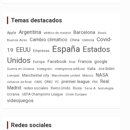
Temas destacados
Argentina
Barcelona
Apple
atlético de madrid
Brasil
Covid-
Cambio climático
China
ciencia
Buenos Aires
España
Estados
EEUU
19
Empresas
Unidos
Facebook
Francia
google
Europa
final
Italia
Joe Biden
Guerra en Ucrania
Instagram
inteligencia artificial
NASA
Manchester city
México
Liverpool
Manchester united
Real
premier league
ONU
octavos de final
OMS
PC
PS4
Madrid
redes sociales
Reino Unido
Rusia
tecnología
Serie A
Ucrania
UEFA Champions League
Unión Europea
videojuegos
Redes sociales