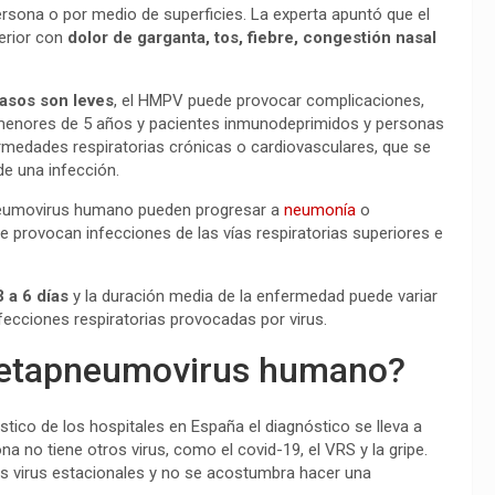
sona o por medio de superficies. La experta apuntó que el
erior con
dolor de garganta, tos, fiebre, congestión nasal
casos son leves
, el HMPV puede provocar complicaciones,
 menores de 5 años y pacientes inmunodeprimidos y personas
medades respiratorias crónicas o cardiovasculares, que se
e una infección.
pneumovirus humano pueden progresar a
neumonía
o
e provocan infecciones de las vías respiratorias superiores e
3 a 6 días
y la duración media de la enfermedad puede variar
nfecciones respiratorias provocadas por virus.
metapneumovirus humano?
tico de los hospitales en España el diagnóstico se lleva a
 no tiene otros virus, como el covid-19, el VRS y la gripe.
los virus estacionales y no se acostumbra hacer una