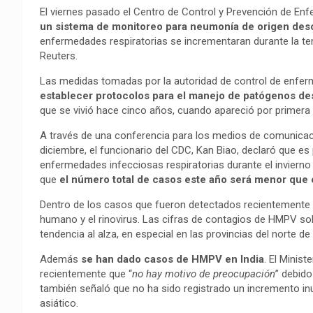
El viernes pasado el Centro de Control y Prevención de E
un sistema de monitoreo para neumonía de origen de
enfermedades respiratorias se incrementaran durante la temp
Reuters.
Las medidas tomadas por la autoridad de control de enferm
establecer protocolos para el manejo de patógenos d
que se vivió hace cinco años, cuando apareció por primera 
A través de una conferencia para los medios de comunicac
diciembre, el funcionario del CDC, Kan Biao, declaró que e
enfermedades infecciosas respiratorias durante el invierno 
que
el número total de casos este año será menor que 
Dentro de los casos que fueron detectados recientement
humano y el rinovirus. Las cifras de contagios de HMPV 
tendencia al alza, en especial en las provincias del norte de
Además
se han dado casos de HMPV en India
. El Minis
recientemente que “
no hay motivo de preocupación
” debid
también señaló que no ha sido registrado un incremento in
asiático.