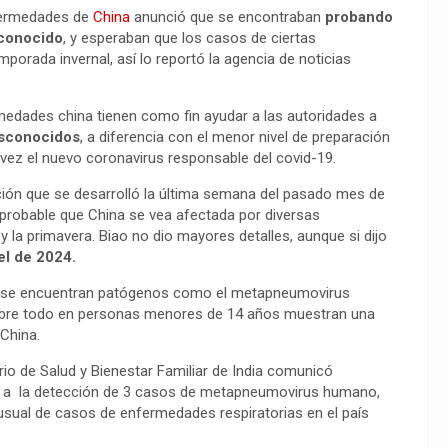
nfermedades de
China
anunció que se encontraban
probando
sconocido
, y esperaban que los casos de ciertas
orada invernal, así lo reportó la agencia de noticias
edades china tienen como fin ayudar a las autoridades a
esconocidos
, a diferencia con el menor nivel de preparación
vez el nuevo coronavirus responsable del covid-19.
ión que se desarrolló la última semana del pasado mes de
s probable que China se vea afectada por diversas
y la primavera. Biao no dio mayores detalles, aunque si dijo
el de 2024.
e se encuentran patógenos como el metapneumovirus
sobre todo en personas menores de 14 años muestran una
 China.
terio de Salud y Bienestar Familiar de India comunicó
o a la detección de 3 casos de metapneumovirus humano,
usual de casos de enfermedades respiratorias en el país