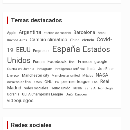
Temas destacados
Argentina
Barcelona
Apple
atlético de madrid
Brasil
Covid-
Cambio climático
China
ciencia
Buenos Aires
España
Estados
EEUU
19
Empresas
Unidos
Facebook
Francia
google
Europa
final
Italia
Joe Biden
Guerra en Ucrania
Instagram
inteligencia artificial
NASA
Manchester city
México
Liverpool
Manchester united
Real
premier league
ONU
octavos de final
OMS
PC
PS4
Madrid
redes sociales
Reino Unido
Rusia
tecnología
Serie A
Ucrania
UEFA Champions League
Unión Europea
videojuegos
Redes sociales