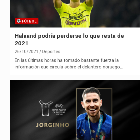
FÚTBOL
Halaand podría perderse lo que resta de
2021
26/10/2021
Deportes
En las últimas horas ha tomado bastante fuerza la
información que circula sobre el delantero noruego…