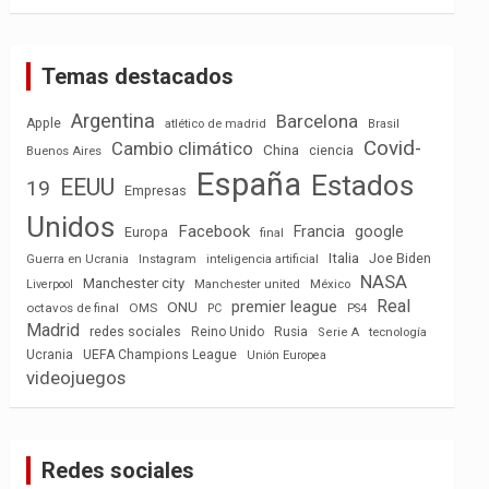
Temas destacados
Argentina
Barcelona
Apple
atlético de madrid
Brasil
Covid-
Cambio climático
China
ciencia
Buenos Aires
España
Estados
EEUU
19
Empresas
Unidos
Facebook
Francia
google
Europa
final
Italia
Joe Biden
Guerra en Ucrania
Instagram
inteligencia artificial
NASA
Manchester city
México
Liverpool
Manchester united
Real
premier league
ONU
octavos de final
OMS
PC
PS4
Madrid
redes sociales
Reino Unido
Rusia
tecnología
Serie A
Ucrania
UEFA Champions League
Unión Europea
videojuegos
Redes sociales