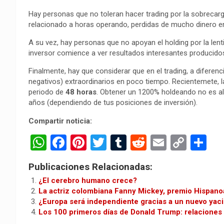
Hay personas que no toleran hacer trading por la sobrecarga
relacionado a horas operando, perdidas de mucho dinero 
A su vez, hay personas que no apoyan el holding por la lenti
inversor comience a ver resultados interesantes producidos 
Finalmente, hay que considerar que en el trading, a diferenc
negativos) extraordinarios en poco tiempo. Recientemete,
periodo de
48 horas
. Obtener un 1200% holdeando no es alg
años (dependiendo de tus posiciones de inversión).
Compartir noticia:
W
F
Pi
T
T
R
E
C
C
h
a
nt
wi
u
e
m
o
o
Publicaciones Relacionadas:
at
ce
er
tt
m
d
ail
py
m
¿El cerebro humano crece?
s
b
es
er
bl
di
Li
p
La actriz colombiana Fanny Mickey, premio Hispan
¿Europa será independiente gracias a un nuevo yacim
A
o
t
r
t
n
ar
Los 100 primeros días de Donald Trump: relaciones 
p
o
k
tir