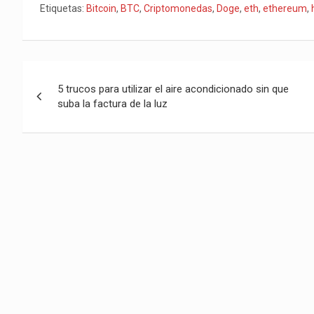
Etiquetas:
Bitcoin
,
BTC
,
Criptomonedas
,
Doge
,
eth
,
ethereum
,
p
k
Navegación
5 trucos para utilizar el aire acondicionado sin que
de
suba la factura de la luz
entradas