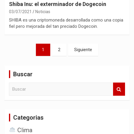
Shiba Inu: el exterminador de Dogecoin
03/07/2021
Noticias
SHIBA es una criptomoneda desarrollada como una copia
fiel pero mejorada del tan preciado Dogecoin.
Paginación
1
2
Siguiente
de
entradas
Buscar
B
u
s
c
a
Categorias
r
Clima