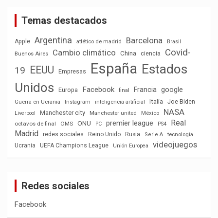
Temas destacados
Argentina
Barcelona
Apple
atlético de madrid
Brasil
Covid-
Cambio climático
China
ciencia
Buenos Aires
España
Estados
EEUU
19
Empresas
Unidos
Facebook
Francia
google
Europa
final
Italia
Joe Biden
Guerra en Ucrania
Instagram
inteligencia artificial
NASA
Manchester city
México
Liverpool
Manchester united
Real
premier league
ONU
octavos de final
OMS
PC
PS4
Madrid
redes sociales
Reino Unido
Rusia
tecnología
Serie A
videojuegos
Ucrania
UEFA Champions League
Unión Europea
Redes sociales
Facebook