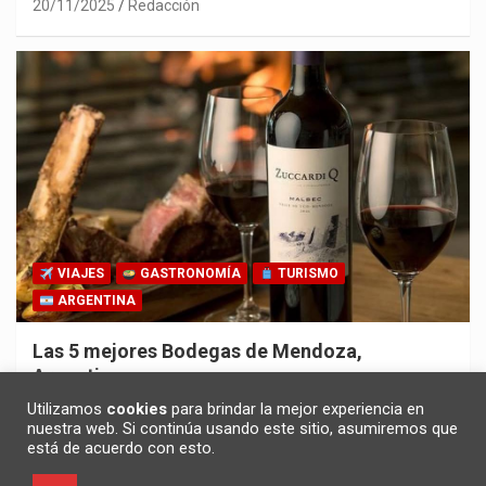
20/11/2025
Redacción
VIAJES
GASTRONOMÍA
TURISMO
ARGENTINA
Las 5 mejores Bodegas de Mendoza,
Argentina
30/10/2025
Redacción
Utilizamos
cookies
para brindar la mejor experiencia en
nuestra web. Si continúa usando este sitio, asumiremos que
está de acuerdo con esto.