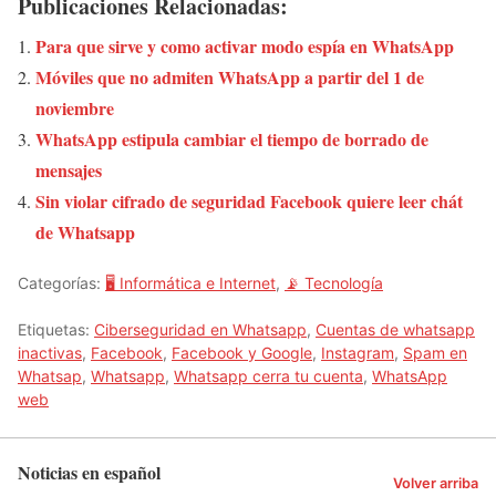
Publicaciones Relacionadas:
Para que sirve y como activar modo espía en WhatsApp
Móviles que no admiten WhatsApp a partir del 1 de
noviembre
WhatsApp estipula cambiar el tiempo de borrado de
mensajes
Sin violar cifrado de seguridad Facebook quiere leer chát
de Whatsapp
Categorías:
🖥️ Informática e Internet
,
📡 Tecnología
Etiquetas:
Ciberseguridad en Whatsapp
,
Cuentas de whatsapp
inactivas
,
Facebook
,
Facebook y Google
,
Instagram
,
Spam en
Whatsap
,
Whatsapp
,
Whatsapp cerra tu cuenta
,
WhatsApp
web
Noticias en español
Volver arriba