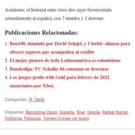
Asimismo, el historial entre estos dos sigue favoreciendo
cómodamente al español, con 7 triunfos y 2 derrotas.
Publicaciones Relacionadas:
Ban100, fundado por David Seinjet, y Chubb: alianza para
ofrecer seguros que acompañen al crédito
El mejor pizzero de toda Latinoamérica es colombiano
Bundesliga: FC Schalke 04 consuma su descenso
Los juegos gratis with Gold para febrero de 2022
anunciados por Xbox
Categorías:
🎾 Tenis
Etiquetas:
Barcelona Open
,
España
,
final
,
Grecia
,
Rafael Nadal
,
Stéfanos Tsitsipás
,
Torneo Conde de Godó