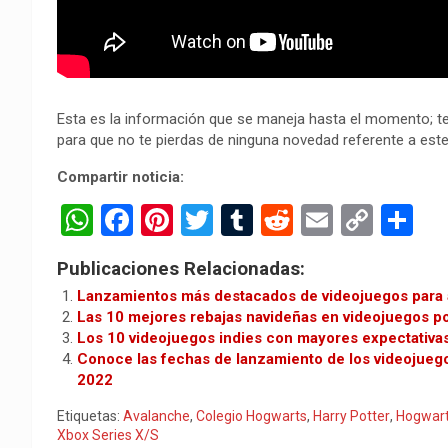
Esta es la información que se maneja hasta el momento; te
para que no te pierdas de ninguna novedad referente a este 
Compartir noticia:
W
F
Pi
T
T
R
E
C
C
h
a
nt
wi
u
e
m
o
o
Publicaciones Relacionadas:
at
ce
er
tt
m
d
ail
py
m
Lanzamientos más destacados de videojuegos para
s
b
es
er
bl
di
Li
p
Las 10 mejores rebajas navideñas en videojuegos p
Los 10 videojuegos indies con mayores expectativa
A
o
t
r
t
n
ar
Conoce las fechas de lanzamiento de los videojueg
p
o
k
tir
2022
p
k
Etiquetas:
Avalanche
,
Colegio Hogwarts
,
Harry Potter
,
Hogwart
Xbox Series X/S