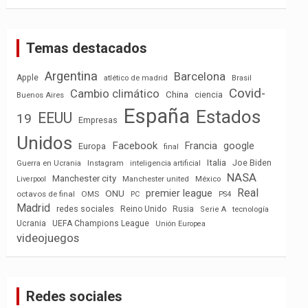
Temas destacados
Argentina
Barcelona
Apple
atlético de madrid
Brasil
Covid-
Cambio climático
China
ciencia
Buenos Aires
España
Estados
EEUU
19
Empresas
Unidos
Facebook
Francia
google
Europa
final
Italia
Joe Biden
Guerra en Ucrania
Instagram
inteligencia artificial
NASA
Manchester city
México
Liverpool
Manchester united
Real
premier league
ONU
octavos de final
OMS
PC
PS4
Madrid
redes sociales
Reino Unido
Rusia
tecnología
Serie A
Ucrania
UEFA Champions League
Unión Europea
videojuegos
Redes sociales