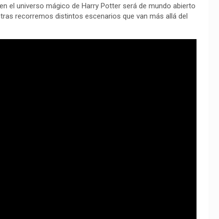
 en el universo mágico de Harry Potter será de mundo abierto
ras recorremos distintos escenarios que van más allá del