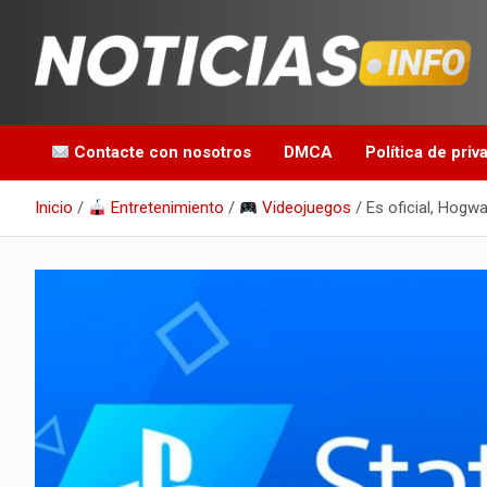
Saltar
al
contenido
Toda la información que debes saber para empezar tu día
Noticias en español
Contacte con nosotros
DMCA
Política de priv
Inicio
Entretenimiento
Videojuegos
Es oficial, Hogw