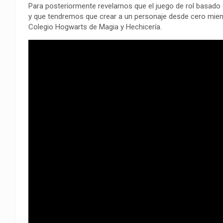
Para posteriormente revelarnos que el juego de rol basado
y que tendremos que crear a un personaje desde cero mient
Colegio Hogwarts de Magia y Hechicería.