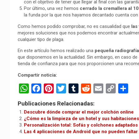
con el objetivo de tener que llegar al final con las gar
Por último, una vez hemos
cerrado la cremallera al 1
la funda por la que nos hayamos decantado cuenta con 
Como hemos podido comprobar, no es casualidad que
las
mejores soluciones que nos podemos encontrar actualmente
cualquier tipo de plaga.
En este artículo hemos realizado una
pequeña radiografía
que disponemos en la actualidad. Sin embargo, en caso de
tienda de confianza para que nos proporcionen una recom
Compartir noticia:
W
F
Pi
T
T
R
E
C
C
h
a
nt
wi
u
e
m
o
o
Publicaciones Relacionadas:
at
ce
er
tt
m
d
ail
py
m
Descubre dónde comprar el mejor colchón online
s
b
es
er
bl
di
Li
p
¿Cómo es la limpieza de un hotel y sus habitacione
Personalización total: Sofás y colchones adaptados a
A
o
t
r
t
n
ar
Las 4 aplicaciones de Android que no pueden faltar 
p
o
k
tir