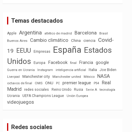
Temas destacados
Argentina
Barcelona
Apple
atlético de madrid
Brasil
Covid-
Cambio climático
China
ciencia
Buenos Aires
España
Estados
EEUU
19
Empresas
Unidos
Facebook
Francia
google
Europa
final
Italia
Joe Biden
Guerra en Ucrania
Instagram
inteligencia artificial
NASA
Manchester city
México
Liverpool
Manchester united
Real
premier league
ONU
octavos de final
OMS
PC
PS4
Madrid
redes sociales
Reino Unido
Rusia
tecnología
Serie A
Ucrania
UEFA Champions League
Unión Europea
videojuegos
Redes sociales