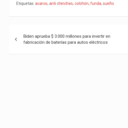
Etiquetas:
acaros
,
anti chinches
,
colchón
,
funda
,
sueño
p
k
Navegación
Biden aprueba $ 3.000 millones para invertir en
de
fabricación de baterías para autos eléctricos
entradas