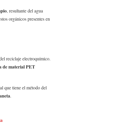
mpio
, resultante del agua
tos orgánicos presentes en
el reciclaje electroquímico.
da de material PET
ial que tiene el método del
laneta
.
ia