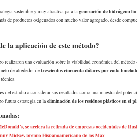
generación de hidrógeno li
rategia sostenible y muy atractiva para la
más de productos oxigenados con mucho valor agregado, desde compues
 de la aplicación de este método?
o realizaron una evaluación sobre la viabilidad económica del método d
trescientos cincuenta dólares por cada tonela
 neto de alrededor de
técnica.
ores del estudio a considerar sus resultados como una muestra del potenc
eliminación de los residuos plásticos en el p
o futura estrategia en la
ionadas:
cDonald´s, se acelera la retirada de empresas occidentales de Rus
anny Mickey, premio Hispanoamericano de los Max