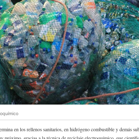
troquímico
termina en los rellenos sanitarios, en hidrógeno combustible y demás s
y próximo, gracias a la técnica de reciclaje electroquímico, que científ