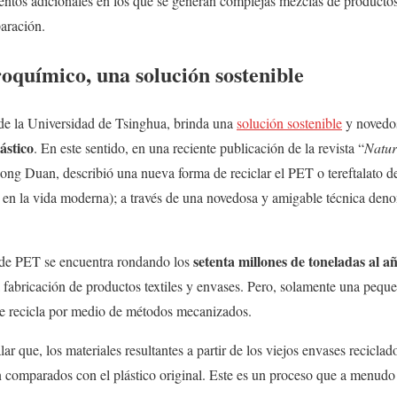
entos adicionales en los que se generan complejas mezclas de productos
paración.
troquímico, una solución sostenible
 de la Universidad de Tsinghua, brinda una
solución sostenible
y novedos
ástico
. En este sentido, en una reciente publicación de la revista “
Natur
ng Duan, describió una nueva forma de reciclar el PET o tereftalato de 
n en la vida moderna); a través de una novedosa y amigable técnica deno
setenta millones de toneladas al a
 de PET se encuentra rondando los
a fabricación de productos textiles y envases. Pero, solamente una peque
 se recicla por medio de métodos mecanizados.
r que, los materiales resultantes a partir de los viejos envases recicla
son comparados con el plástico original. Este es un proceso que a menu