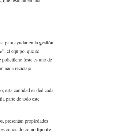
; que resultan en una
gestión
a para ayudar en la
e
”; el equipo, que se
polietileno (este es uno de
minada reciclaje
ño
; esta cantidad es dedicada
ña parte de todo este
dos, presentan propiedades
tipo de
do es conocido como