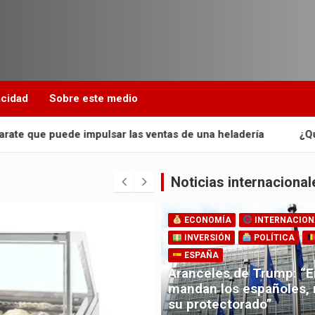
acidad
Sobre este medio
impulsar las ventas de una heladería
¿Qué zonas de Rio de
Noticias internacional
ECONOMÍA
INTERNACION
INVERSIÓN
POLÍTICA
ESPAÑA
Aranceles de Trump: “
mandan los españoles,
su protectorado”