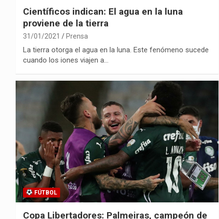
Científicos indican: El agua en la luna
proviene de la tierra
31/01/2021
Prensa
La tierra otorga el agua en la luna. Este fenómeno sucede
cuando los iones viajen a…
FÚTBOL
Copa Libertadores: Palmeiras, campeón de