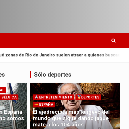
 Janeiro suelen atraer a quienes buscan viajes más relajados?
es
Sólo deportes
AL
BÉLGICA
ENTRETENIMIENTO
DEPORTES
ESPAÑA
En España
El ajedrecista más longevo del
 no somos
mundo que sigue dando jaque
mate a los 104 años