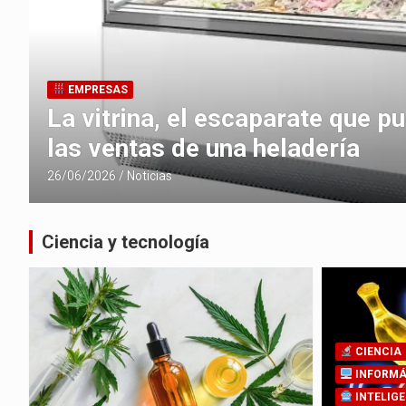
EMPRESAS
s
La vitrina, el escaparate que p
las ventas de una heladería
26/06/2026
Noticias
Ciencia y tecnología
CIENCIA
INFORMÁ
INTELIGE