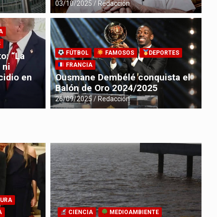
03/10/2025
Redacción
A
S
FÚTBOL
FAMOSOS
DEPORTES
o: “La
o de Janeiro suelen atraer a
A
 ni
FRANCIA
viajes más relajados?
h
cidio en
Ousmane Dembélé conquista el
Balón de Oro 2024/2025
22
26/09/2025
Redacción
URA
A
CIENCIA
MEDIOAMBIENTE