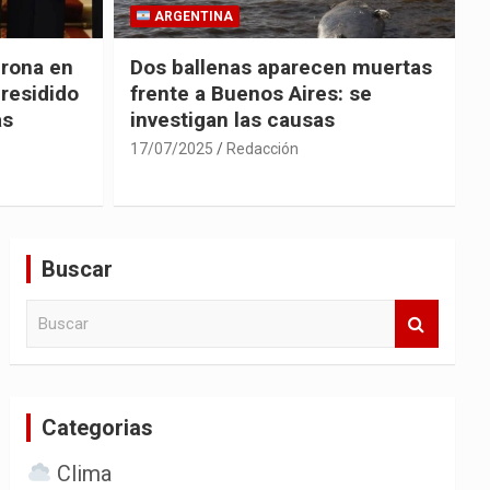
ARGENTINA
irona en
Dos ballenas aparecen muertas
presidido
frente a Buenos Aires: se
as
investigan las causas
17/07/2025
Redacción
Buscar
B
u
s
c
a
Categorias
r
Clima